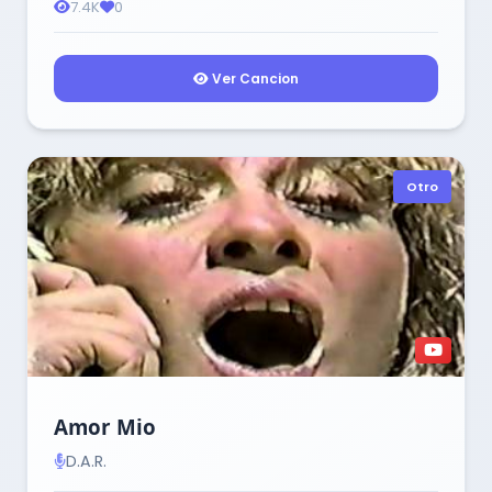
7.4K
0
Ver Cancion
Otro
Amor Mio
D.A.R.