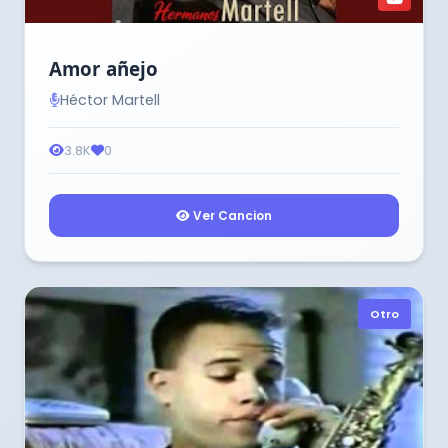
Amor añejo
Héctor Martell
3.8K
0
Ver Cancion
Otro