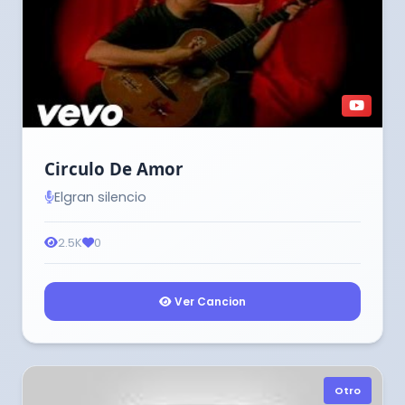
Circulo De Amor
Elgran silencio
2.5K
0
Ver Cancion
Otro