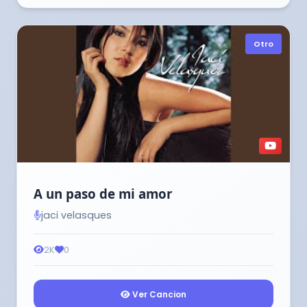
Otro
A un paso de mi amor
jaci velasques
2K
0
Ver Cancion