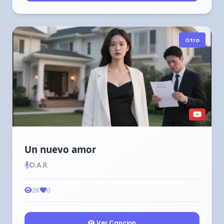
Otro
Un nuevo amor
D.A.R.
2K
0
Ver Cancion