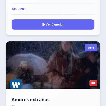
5.7K
0
Ver Cancion
Otro
Amores extraños