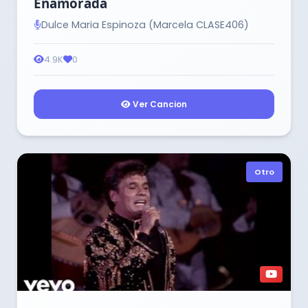
Enamorada
Dulce Maria Espinoza (Marcela CLASE406)
4.9K
0
Ver Cancion
Otro