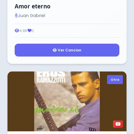
Amor eterno
Juan Gabriel
4.8K
0
Ver Cancion
Otro