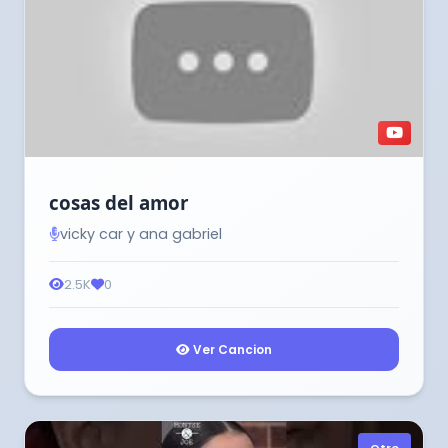
cosas del amor
vicky car y ana gabriel
2.5K
0
Ver Cancion