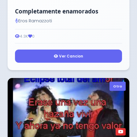
Completamente enamorados
Eros Ramazzoti
4.3K
0
Ver Cancion
Otro