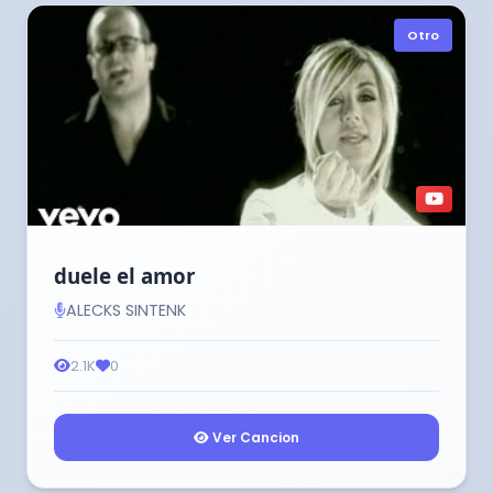
Otro
duele el amor
ALECKS SINTENK
2.1K
0
Ver Cancion