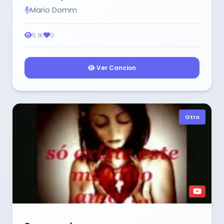
Mario Domm
5.1K
0
Ver Cancion
Otro