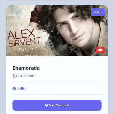
Otro
Enamorada
Alex Sirvent
2K
0
Ver Cancion