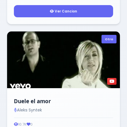
Ver Cancion
Otro
Duele el amor
Aleks Syntek
10.7K
0