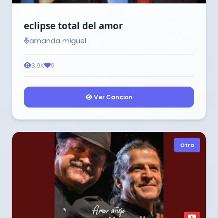
eclipse total del amor
amanda miguel
3.9K
0
Ver Cancion
Otro