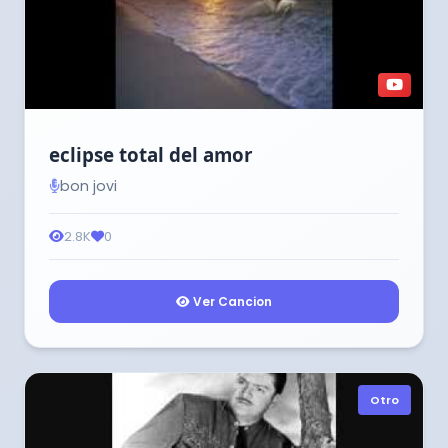
eclipse total del amor
bon jovi
2.8K
0
Ver Cancion
Otro