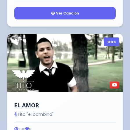
Ver Cancion
Otro
EL AMOR
Tito "el bambino"
1.9K
0