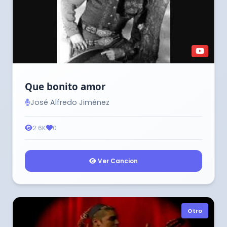
Que bonito amor
José Alfredo Jiménez
2.6K
0
Ver Cancion
Otro