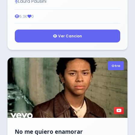
Laura Pausini
5.3K
0
Ver Cancion
Otro
No me quiero enamorar