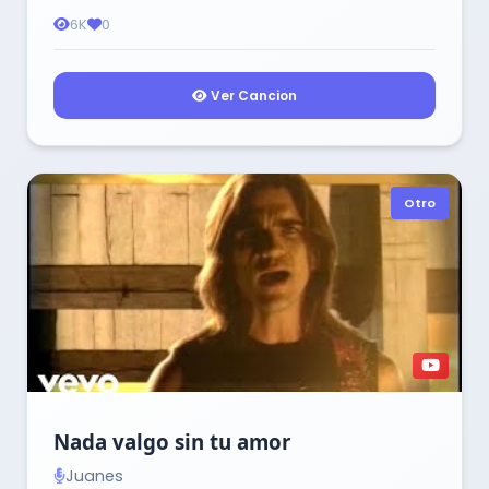
6K
0
Ver Cancion
Otro
Nada valgo sin tu amor
Juanes