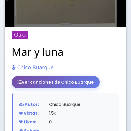
Otro
Mar y luna
Chico Buarque
Ver canciones de Chico Buarque
✍️ Autor:
Chico Buarque
👁️ Vistas:
1.5K
❤️ Likes:
0
📤 Subido