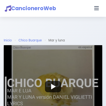
CancioneroWeb
Inicio
›
Chico Buarque
›
Mar y luna