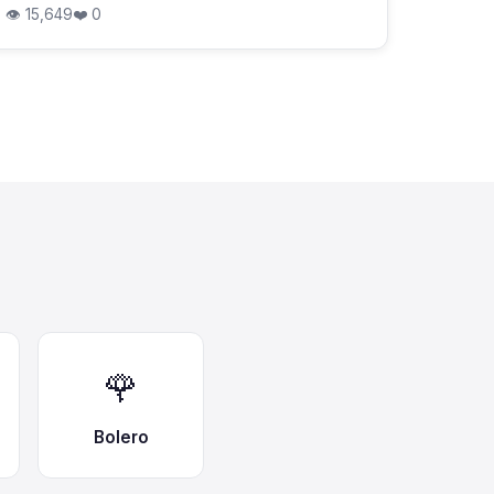
👁 15,649
❤️ 0
🌹
Bolero