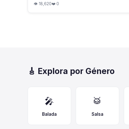
👁 18,620
❤️ 0
🎸 Explora por Género
🎤
🥁
Balada
Salsa