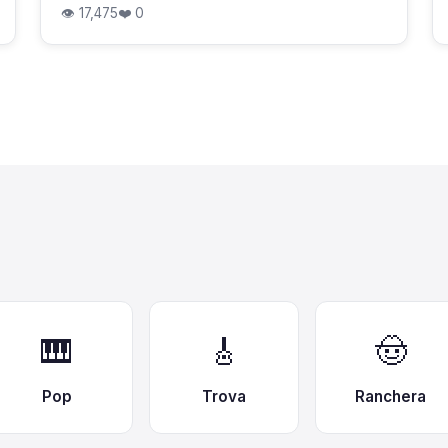
👁 17,475
❤️ 0
🎹
🎸
🤠
Pop
Trova
Ranchera