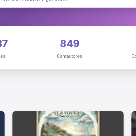
37
849
nes
Cantautores
C