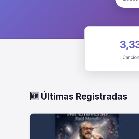
3,3
Cancio
🆕 Últimas Registradas