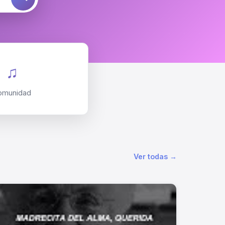
♫
omunidad
Ver todas →