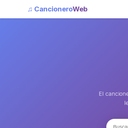
♫ Cancionero
Web
El cancion
l