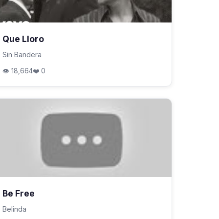
Que Lloro
Sin Bandera
👁 18,664
❤️ 0
Be Free
Belinda