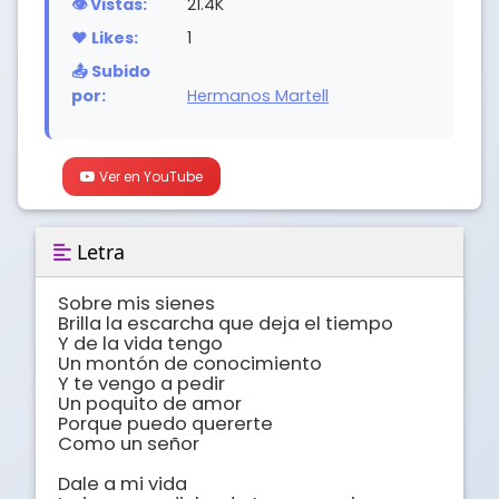
👁️ Vistas:
21.4K
❤️ Likes:
1
📤 Subido
por:
Hermanos Martell
Ver en YouTube
Letra
Sobre mis sienes

Brilla la escarcha que deja el tiempo

Y de la vida tengo

Un montón de conocimiento

Y te vengo a pedir

Un poquito de amor

Porque puedo quererte

Como un señor

Dale a mi vida
