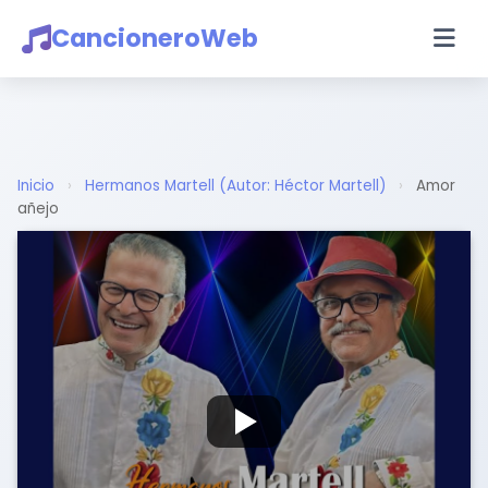
CancioneroWeb
Inicio
›
Hermanos Martell (Autor: Héctor Martell)
›
Amor
añejo