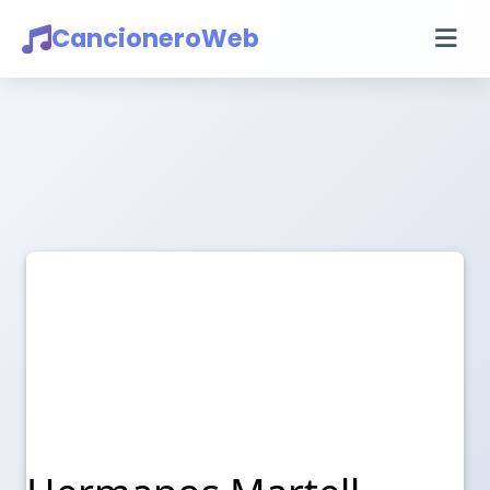
CancioneroWeb