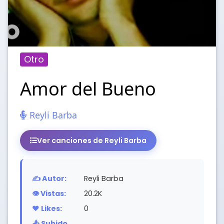
Otro
Amor del Bueno
Reyli Barba
Ver canciones de Reyli Barba
✍️ Autor:
Reyli Barba
👁️ Vistas:
20.2K
❤️ Likes:
0
📤 Subido