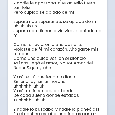
Y nadie le apostaba, que aquello fuera 
tan feliz

Pero cupido se apiadó de mi

suparu noo suparunee, se apiadó de mi  
uh uh uh uh

suparu noo dirinou dividivire se apiadó de 
mi

Como la lluvia, en pleno desierto

Mojaste de fé mi corazón, Ahogaste mis 
miedos

Como una dulce voz, en el silencio

Así nos llegó el amor, &quot;Amor del 
Bueno&quot;  ohh

Y así te fuí queriendo a diario

Sin una ley, sin un horario

uhhhhhh  uh uh

Y así me fuiste despertando

De cada sueño donde estabas 

Tuhhhhh   uh uh

Y nadie lo buscaba, y nadie lo planeó así

En el destino estaba, que fueras para mi
