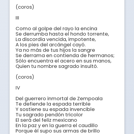
(coros)

III

Como al golpe del rayo la encina 

Se derrumba hasta el hondo torrente,

La discordia vencida, impotente, 

A los pies del arcángel cayó.

Ya no más de tus hijos la sangre

Se derrama en contienda de hermanos; 

Sólo encuentra el acero en sus manos, 

Quien tu nombre sagrado insultó.

(coros)

IV

Del guerrero inmortal de Zempoala

Te defiende la espada terrible

Y sostiene su espada invencible 

Tu sagrado pendón tricolor

El será del feliz mexicano

En la paz y en la guerra el caudillo

Porque él supo sus armas de brillo
