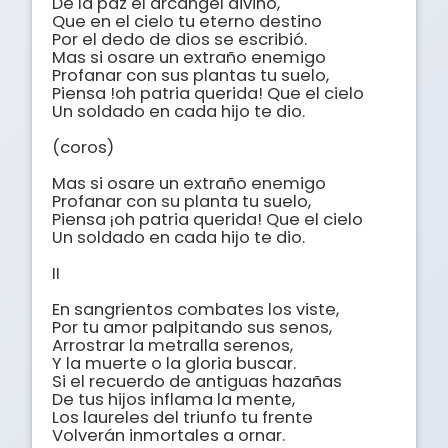
De la paz el arcángel divino, 

Que en el cielo tu eterno destino

Por el dedo de dios se escribió.

Mas si osare un extraño enemigo

Profanar con sus plantas tu suelo,

Piensa !oh patria querida! Que el cielo

Un soldado en cada hijo te dio.

(coros)

Mas si osare un extraño enemigo 

Profanar con su planta tu suelo, 

Piensa ¡oh patria querida! Que el cielo 

Un soldado en cada hijo te dio.

II

En sangrientos combates los viste, 

Por tu amor palpitando sus senos,  

Arrostrar la metralla serenos, 

Y la muerte o la gloria buscar. 

Si el recuerdo de antiguas hazañas

De tus hijos inflama la mente, 

Los laureles del triunfo tu frente 

Volverán inmortales a ornar. 
