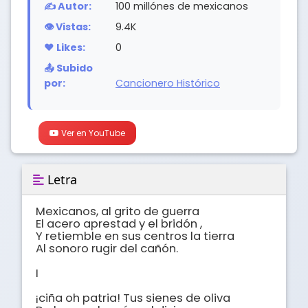
✍️ Autor:
100 millónes de mexicanos
👁️ Vistas:
9.4K
❤️ Likes:
0
📤 Subido
por:
Cancionero Histórico
Ver en YouTube
Letra
Mexicanos, al grito de guerra 

El acero aprestad y el bridón ,

Y retiemble en sus centros la tierra 

Al sonoro rugir del cañón.

I

¡ciña oh patria! Tus sienes de oliva
