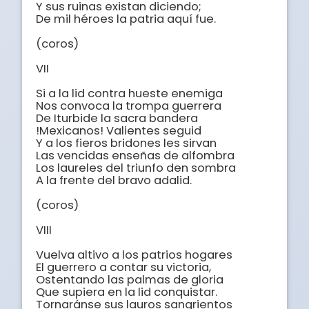
Y sus ruinas existan diciendo;

De mil héroes la patria aquí fue. 

(coros)

VII

Si a la lid contra hueste enemiga

Nos convoca la trompa guerrera

De Iturbide la sacra bandera

!Mexicanos! Valientes seguid

Y a los fieros bridones les sirvan

Las vencidas enseñas de alfombra

Los laureles del triunfo den sombra

A la frente del bravo adalid.

(coros)

VIII

Vuelva altivo a los patrios hogares 

El guerrero a contar su victoria, 

Ostentando las palmas de gloria

Que supiera en la lid conquistar.

Tornaránse sus lauros sangrientos
