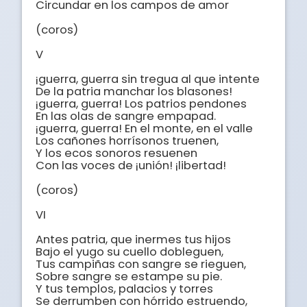
Circundar en los campos de amor

(coros)

V

¡guerra, guerra sin tregua al que intente 

De la patria manchar los blasones! 

¡guerra, guerra! Los patrios pendones 

En las olas de sangre empapad.

¡guerra, guerra! En el monte, en el valle

Los cañones horrísonos truenen, 

Y los ecos sonoros resuenen

Con las voces de ¡unión! ¡libertad!

(coros)

VI

Antes patria, que inermes tus hijos 

Bajo el yugo su cuello dobleguen,

Tus campiñas con sangre se rieguen,

Sobre sangre se estampe su pie. 

Y tus templos, palacios y torres

Se derrumben con hórrido estruendo, 
