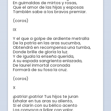
En guirnaldas de mirtos y rosas,

Que el amor de las hijas y esposas

También sabe a los bravos premiar. 

(coros)

IX

Y el que a golpe de ardiente metralla 

De la patria en las aras sucumba, 

Obtendrá en recompensa una tumba, 

Donde brille de gloria la luz. 

Y de iguala la enseña querida, 

A su espada sangrienta enlazada, 

De laurel inmortal coronada

Formará de su fosa la cruz.

(coros)

X

¡patria! ¡patria! Tus hijos te juran

Exhalar en tus aras su aliento, 

Si el clarín con su bélico acento

Los convoca a lidiar con valor.
