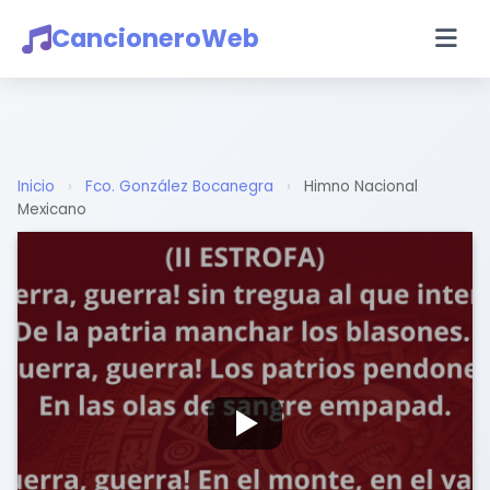
CancioneroWeb
Inicio
›
Fco. González Bocanegra
›
Himno Nacional
Mexicano