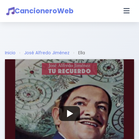
CancioneroWeb
Inicio
›
José Alfredo Jiménez
›
Ella