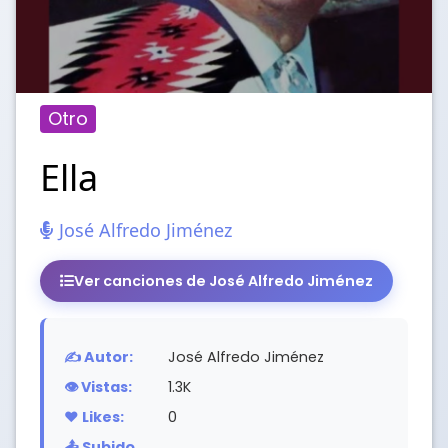
Otro
Ella
José Alfredo Jiménez
Ver canciones de José Alfredo Jiménez
✍️ Autor:
José Alfredo Jiménez
👁️ Vistas:
1.3K
❤️ Likes:
0
📤 Subido