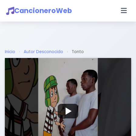
CancioneroWeb
Inicio
›
Autor Desconocido
›
Tonto