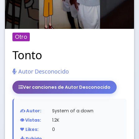
Otro
Tonto
Autor Desconocido
Ver canciones de Autor Desconocido
✍️ Autor:
System of a down
👁️ Vistas:
1.2K
❤️ Likes:
0
📤 Subido