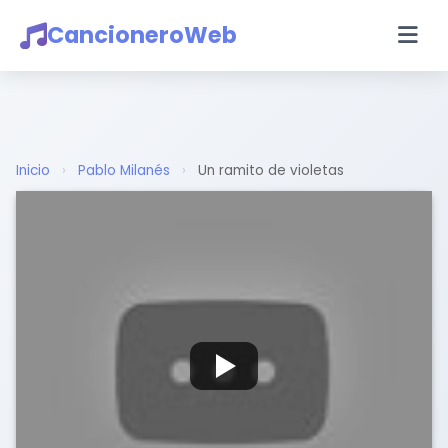
CancioneroWeb
Inicio
›
Pablo Milanés
›
Un ramito de violetas