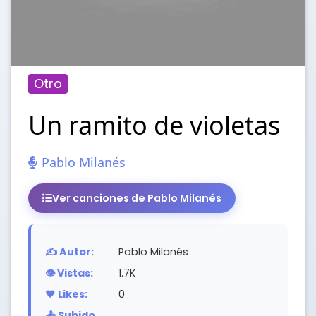
Otro
Un ramito de violetas
Pablo Milanés
Ver canciones de Pablo Milanés
✍️ Autor:
Pablo Milanés
👁️ Vistas:
1.7K
❤️ Likes:
0
📤 Subido