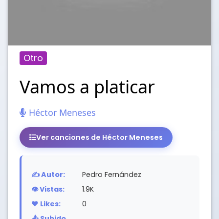
Otro
Vamos a platicar
Héctor Meneses
Ver canciones de Héctor Meneses
✍️ Autor:
Pedro Fernández
👁️ Vistas:
1.9K
❤️ Likes:
0
📤 Subido