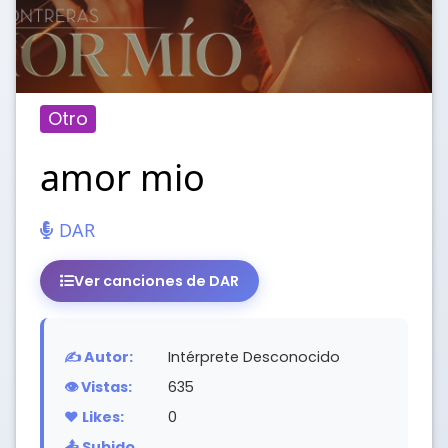
Otro
amor mio
DAR
Ver canciones de DAR
✍️ Autor:
Intérprete Desconocido
👁️ Vistas:
635
❤️ Likes:
0
📤 Subido