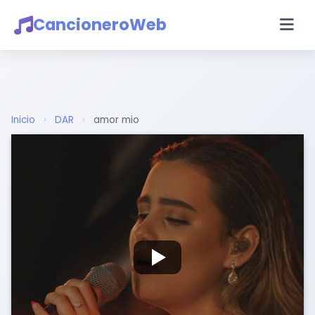
CancioneroWeb
Inicio
›
DAR
›
amor mio