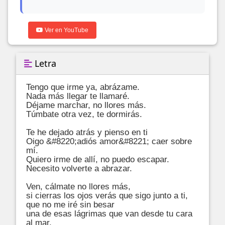
Ver en YouTube
Letra
Tengo que irme ya, abrázame.

Nada más llegar te llamaré.

Déjame marchar, no llores más. 

Túmbate otra vez, te dormirás.

Te he dejado atrás y pienso en ti

Oigo &#8220;adiós amor&#8221; caer sobre 
mí.

Quiero irme de allí, no puedo escapar.

Necesito volverte a abrazar.

Ven, cálmate no llores más,

si cierras los ojos verás que sigo junto a ti,

que no me iré sin besar

una de esas lágrimas que van desde tu cara 
al mar,
