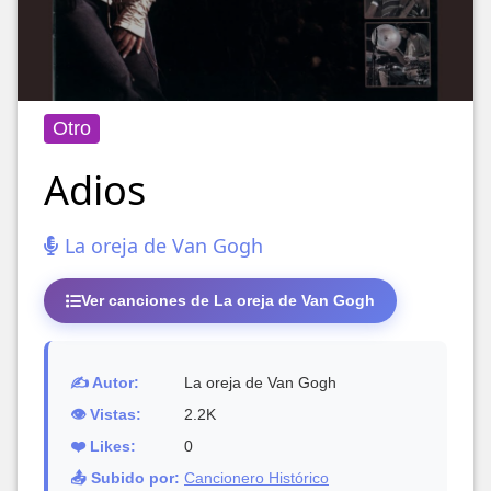
Otro
Adios
La oreja de Van Gogh
Ver canciones de La oreja de Van Gogh
✍️ Autor:
La oreja de Van Gogh
👁️ Vistas:
2.2K
❤️ Likes:
0
📤 Subido por:
Cancionero Histórico