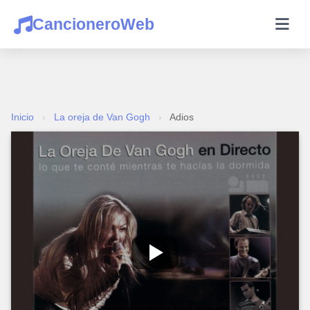
CancioneroWeb
Inicio
›
La oreja de Van Gogh
›
Adios