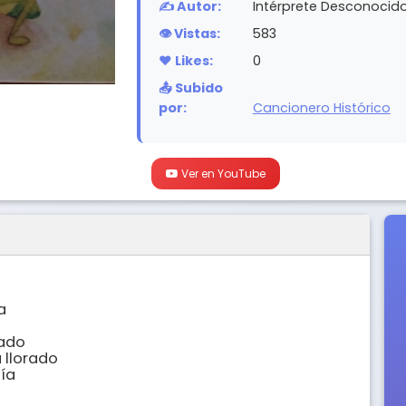
✍️ Autor:
Intérprete Desconocid
👁️ Vistas:
583
❤️ Likes:
0
📤 Subido
por:
Cancionero Histórico
Ver en YouTube


ado

llorado

a
