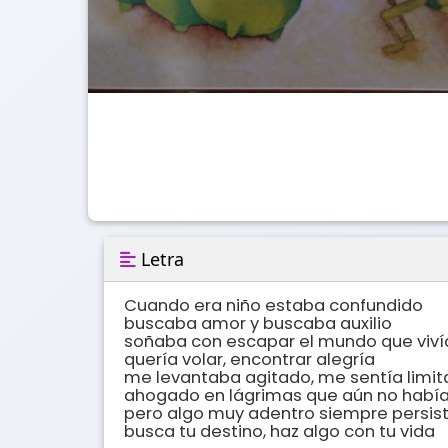
Letra
Cuando era niño estaba confundido

buscaba amor y buscaba auxilio

soñaba con escapar el mundo que vivía
quería volar, encontrar alegría

me levantaba agitado, me sentía limit
ahogado en lágrimas que aún no había 
pero algo muy adentro siempre persistí
busca tu destino, haz algo con tu vida
