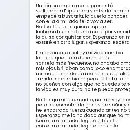
Un día un amigo me la presentó

se llamaba Esperanza y mi vida cambió
empecé a buscarla, la quería conocer

con ella a mi lado feliz voy a ser.

No fue fácil, ni siquiera rápido

luché un buen rato, no me di por vencid
la quise conquistar con Esperanza en mi
estaré en otro lugar. Esperanza, espera
Empezamos a salir y mi vida cambió

la nube que traía desapareció

sonreía más frecuente, no andaba am
mis ojos brillaban como loco enamorad
mi madre me decía me da mucha alegr
tu vida ha cambiado pero te falta todav
no sueñes con algo que no puedes tene
la vida es muy dura, no te puedo proteg
No tenga miedo, madre, no me voy a e
pero he encontrado ganas de soñar y n
he encotrado fuerza cuando antes no t
Esperanza me lo ha dado aunque no me
con ella a mi lado llegaré a triunfar

con ella a mi lado llegaré más allá
