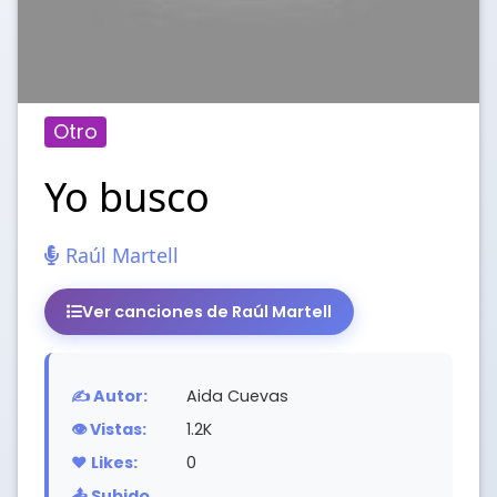
Otro
Yo busco
Raúl Martell
Ver canciones de Raúl Martell
✍️ Autor:
Aida Cuevas
👁️ Vistas:
1.2K
❤️ Likes:
0
📤 Subido