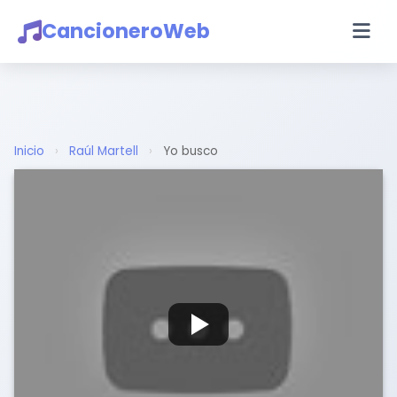
CancioneroWeb
Inicio
›
Raúl Martell
›
Yo busco