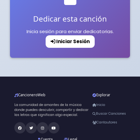
Dedicar esta canción
Inicia sesión para enviar dedicatorias.
Iniciar Sesión
CancioneroWeb
Explorar
La comunidad de amantes de la música
Inicio
donde puedes descubrir, compartir y dedicar
Buscar Canciones
las letras que significan algo especial.
Cantautores
Cuenta
Legal