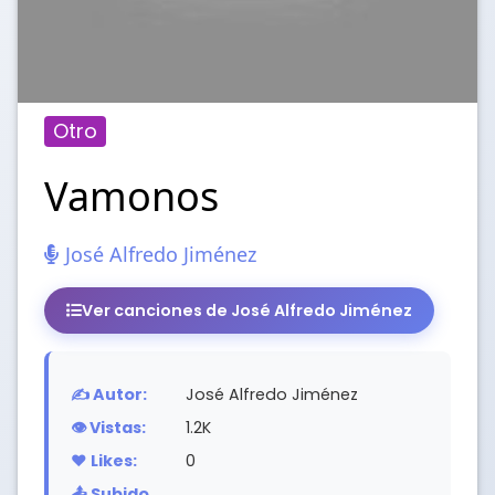
Otro
Vamonos
José Alfredo Jiménez
Ver canciones de José Alfredo Jiménez
✍️ Autor:
José Alfredo Jiménez
👁️ Vistas:
1.2K
❤️ Likes:
0
📤 Subido