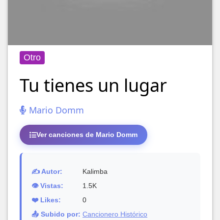
Otro
Tu tienes un lugar
Mario Domm
Ver canciones de Mario Domm
✍️ Autor:
Kalimba
👁️ Vistas:
1.5K
❤️ Likes:
0
📤 Subido por:
Cancionero Histórico