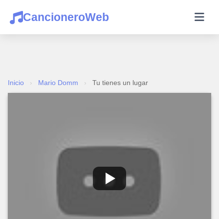
CancioneroWeb
Inicio
›
Mario Domm
›
Tu tienes un lugar