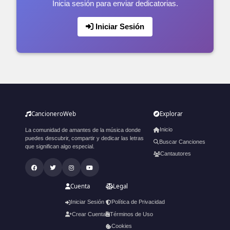
Inicia sesión para enviar dedicatorias.
Iniciar Sesión
CancioneroWeb
Explorar
Inicio
La comunidad de amantes de la música donde
puedes descubrir, compartir y dedicar las letras
Buscar Canciones
que significan algo especial.
Cantautores
Cuenta
Legal
Iniciar Sesión
Política de Privacidad
Crear Cuenta
Términos de Uso
Cookies