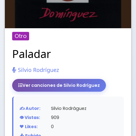
Otro
Paladar
Silvio Rodríguez
Ver canciones de Silvio Rodríguez
✍️ Autor:
Silvio Rodráguez
👁️ Vistas:
909
❤️ Likes:
0
📤 Subido