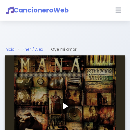
CancioneroWeb
Inicio
›
Fher / Alex
›
Oye mi amor