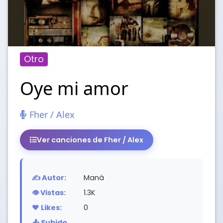
Otro
Oye mi amor
Fher / Alex
Ver canciones de Fher / Alex
✍️ Autor:
Maná
👁️ Vistas:
1.3K
❤️ Likes:
0
📤 Subido