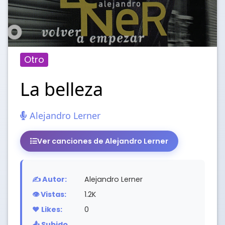
Otro
La belleza
Alejandro Lerner
Ver canciones de Alejandro Lerner
✍️ Autor:
Alejandro Lerner
👁️ Vistas:
1.2K
❤️ Likes:
0
📤 Subido