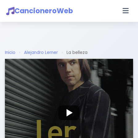
CancioneroWeb
Inicio
›
Alejandro Lerner
›
La belleza