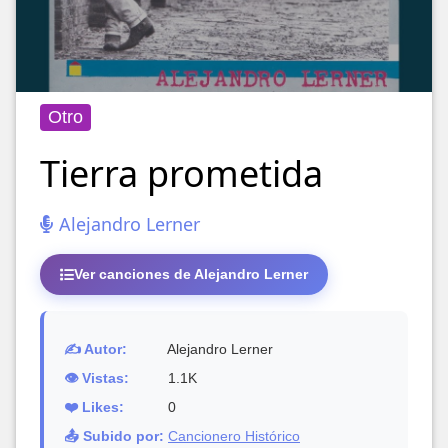
Otro
Tierra prometida
Alejandro Lerner
Ver canciones de Alejandro Lerner
✍️ Autor:
Alejandro Lerner
👁️ Vistas:
1.1K
❤️ Likes:
0
📤 Subido por:
Cancionero Histórico