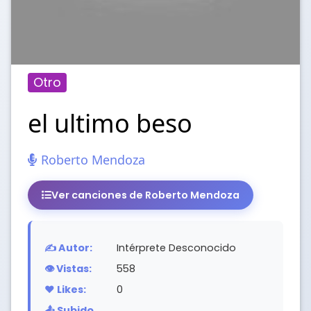
Otro
el ultimo beso
Roberto Mendoza
Ver canciones de Roberto Mendoza
✍️ Autor:
Intérprete Desconocido
👁️ Vistas:
558
❤️ Likes:
0
📤 Subido