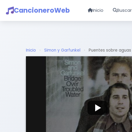
CancioneroWeb
Inicio
Buscar
Inicio
›
Simon y Garfunkel
›
Puentes sobre aguas 