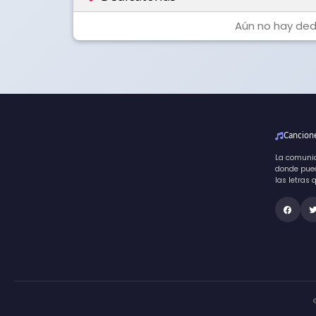
Aún no hay dedi
Cancio
La comuni
donde pued
las letras 