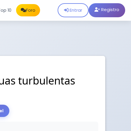
Registro
Entrar
Top 10
Foro
uas turbulentas
el