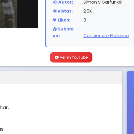
✍️ Autor:
Simon y Garfunkel
👁️ Vistas:
2.9K
❤️ Likes:
0
📤 Subido
por:
Cancionero Histórico
Ver en YouTube
r, 

 
