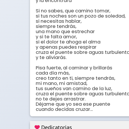
y la encontrará 

Si no sabes, que camino tomar, 

si tus noches son un pozo de soledad, 

si necesitas hablar, 

siempre tendrás, 

una mano que estrechar 

y si te falta amor, 

si el dolor te ahoga el alma 

y apenas puedes respirar 

cruza el puente sobre aguas turbulentas
y te aliviarás. 

Pisa fuerte, al caminar y brillarás 

cada día más, 

creo tanto en ti, siempre tendrás, 

mi mano, mi amistad, 

tus sueños van camino de la luz, 

cruza el puente sobre aguas turbulentas
no te dejes arrastrar. 

Déjame que yo sea ese puente 

cuando decidas cruzar...
Dedicatorias