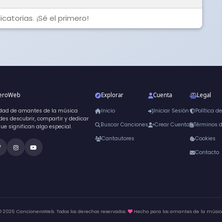
catorias. ¡Sé el primero!
neroWeb
Explorar
Cuenta
Legal
dad de amantes de la música
Inicio
Iniciar Sesión
Política d
es descubrir, compartir y dedicar
Buscar Canciones
Crear Cuenta
Términos 
que significan algo especial.
Cantautores
Cookies
Contacto
© 2026 CancioneroWeb. Todos los derechos reservados.
Hecho para los amantes de la músic