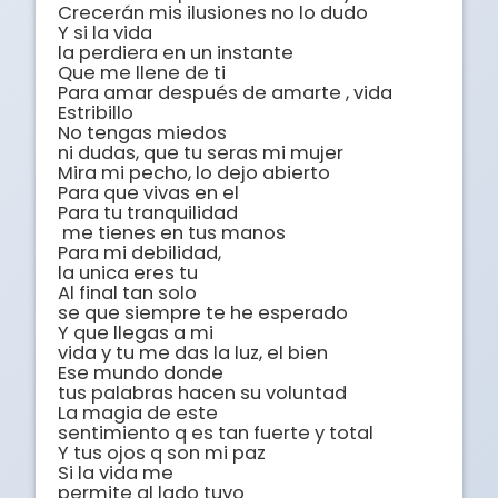
Crecerán mis ilusiones no lo dudo

Y si la vida 

la perdiera en un instante

Que me llene de ti

Para amar después de amarte , vida

Estribillo

No tengas miedos 

ni dudas, que tu seras mi mujer

Mira mi pecho, lo dejo abierto

Para que vivas en el

Para tu tranquilidad

 me tienes en tus manos

Para mi debilidad, 

la unica eres tu

Al final tan solo 

se que siempre te he esperado

Y que llegas a mi 

vida y tu me das la luz, el bien

Ese mundo donde 

tus palabras hacen su voluntad

La magia de este 

sentimiento q es tan fuerte y total

Y tus ojos q son mi paz

Si la vida me 

permite al lado tuyo
