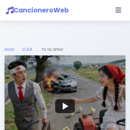
CancioneroWeb
Inicio
›
D.A.R.
›
Yo te amor