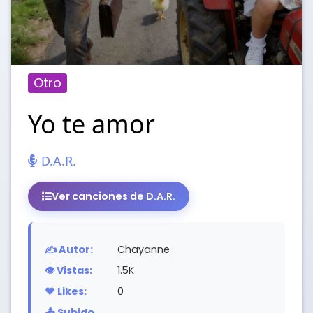
Otro
Yo te amor
D.A.R.
Ver canciones de D.A.R.
✍️ Autor:
Chayanne
👁️ Vistas:
1.5K
❤️ Likes:
0
📤 Subido