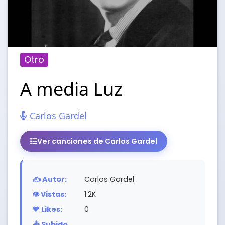
Otro
A media Luz
Carlos Gardel
Ver canciones de Carlos Gardel
✍️ Autor:
Carlos Gardel
👁️ Vistas:
1.2K
❤️ Likes:
0
📤 Subido