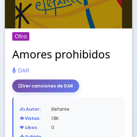
Otro
Amores prohibidos
DAR
Ver canciones de DAR
✍️ Autor:
Elefante
👁️ Vistas:
1.8K
❤️ Likes:
0
📤 Subido