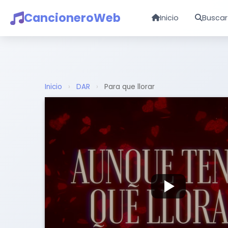
CancioneroWeb
Inicio
Buscar
Inicio
›
DAR
›
Para que llorar