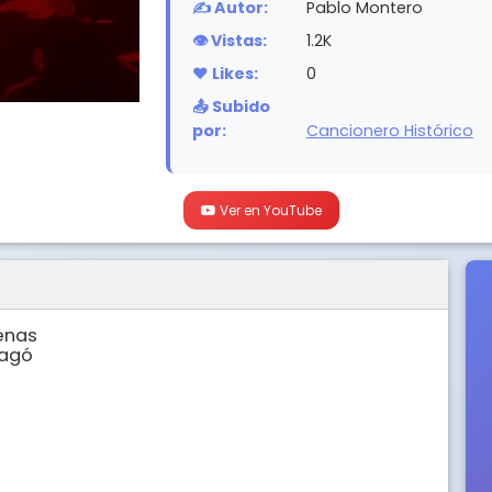
✍️ Autor:
Pablo Montero
👁️ Vistas:
1.2K
❤️ Likes:
0
📤 Subido
por:
Cancionero Histórico
Ver en YouTube
nas

agó
