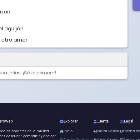
azón

l aguijón

n otro amor
catorias. ¡Sé el primero!
neroWeb
Explorar
Cuenta
Legal
dad de amantes de la música
Inicio
Iniciar Sesión
Política d
es descubrir, compartir y dedicar
Buscar Canciones
Crear Cuenta
Términos 