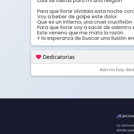
cual se fueras para mi una religión

Para que llorar olvidala esta noche cor
Voy a beber de golpe este dolor

Que es un infierno, una cruel crucifixión 

Para que llorar voy a sacar de adentro e
Este veneno que me mata la razón

Y la esperanza de buscar una ilusión e
Dedicatorias
Aún no hay dedi
Cancio
La comuni
donde pued