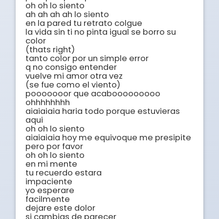
oh oh lo siento

ah ah ah ah lo siento

en la pared tu retrato colgue

la vida sin ti no pinta igual se borro su 
color

(thats right)

tanto color por un simple error

q no consigo entender

vuelve mi amor otra vez

(se fue como el viento)

pooooooor que acabooooooooo

ohhhhhhhh

aiaiaiaia haria todo porque estuvieras 
aqui

oh oh lo siento

aiaiaiaia hoy me equivoque me presipite 
pero por favor

oh oh lo siento

en mi mente

tu recuerdo estara

impaciente

yo esperare

facilmente

dejare este dolor

si cambias de parecer
