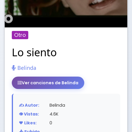
Otro
Lo siento
Belinda
Ver canciones de Belinda
✍️ Autor:
Belinda
👁️ Vistas:
4.6K
❤️ Likes:
0
📤 Subido