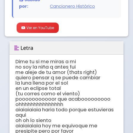
por:
Cancionero Histórico
Ver en YouTube
Letra
Dime tu si me miras a mi

no soy la niña q antes fui

me aleje de tu amor (thats right)

quiero pensar q se puede cambiar

la luna llena por el sol

en un eclipse total

(tu corres como el viento)

pooooooooooor que acabooooooooo

ohhhhhhhhhhhhhhh

aiaiaiaiaia haria todo porque estuvieras 
aqui

oh oh lo siento

aiaiaiaiaia hoy me equivoque me 
presipite pero por favor
