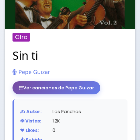
Otro
Sin ti
Pepe Guizar
Ver canciones de Pepe Guizar
✍️ Autor:
Los Panchos
👁️ Vistas:
1.2K
❤️ Likes:
0
📤 Subido