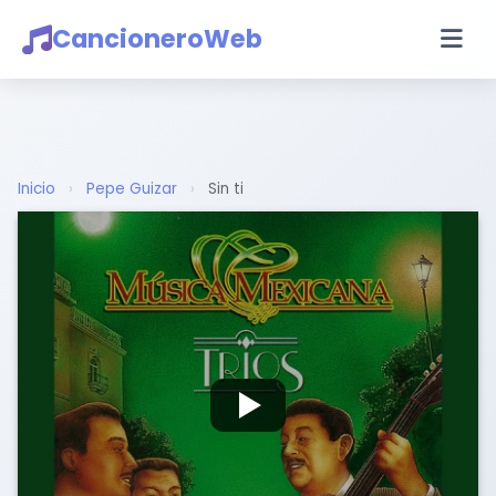
CancioneroWeb
Inicio
›
Pepe Guizar
›
Sin ti