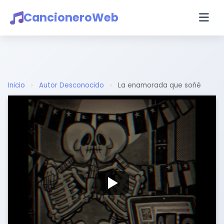
CancioneroWeb
Inicio
›
Autor Desconocido
›
La enamorada que soñé