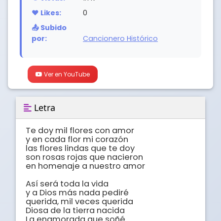
❤️ Likes:
0
📤 Subido
por:
Cancionero Histórico
Ver en YouTube
Letra
Te doy mil flores con amor

y en cada flor mi corazón

las flores lindas que te doy

son rosas rojas que nacieron

en homenaje a nuestro amor

Así será toda la vida

y a Dios más nada pediré

querida, mil veces querida

Diosa de la tierra nacida

La enamorada que soñé
