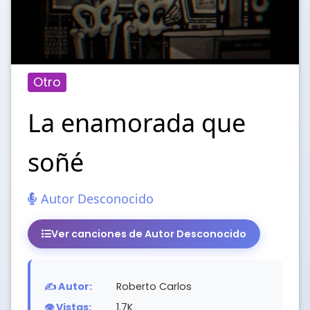
Otro
La enamorada que
soñé
Autor Desconocido
Ver canciones de Autor Desconocido
✍️ Autor:
Roberto Carlos
👁️ Vistas:
1.7K