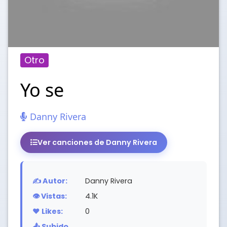
Otro
Yo se
Danny Rivera
Ver canciones de Danny Rivera
✍️ Autor:
Danny Rivera
👁️ Vistas:
4.1K
❤️ Likes:
0
📤 Subido