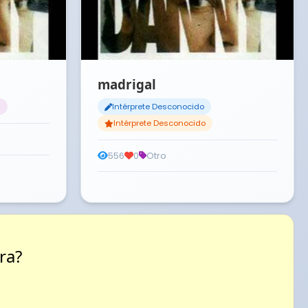
madrigal
a
Intérprete Desconocido
Intérprete Desconocido
556
0
Otro
ra?