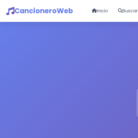
CancioneroWeb
Inicio
Buscar