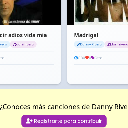
cir adios vida mia
Madrigal
vera
dani rivera
Danny Rivera
dani river
tro
880
0
Otro
¿Conoces más canciones de Danny Rive
Registrarte para contribuir