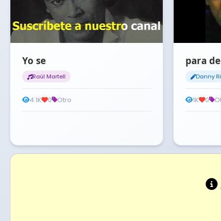
Yo se
para de
Raúl Martell
Danny Ri
4.1K
0
Otro
1K
0
O