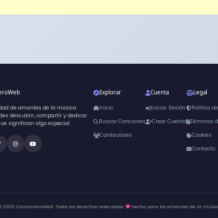
neroWeb
Explorar
Cuenta
Legal
dad de amantes de la música
Inicio
Iniciar Sesión
Política d
es descubrir, compartir y dedicar
Buscar Canciones
Crear Cuenta
Términos 
que significan algo especial.
Cantautores
Cookies
Contacto
© 2026 CancioneroWeb. Todos los derechos reservados.
Hecho para los amantes de la músic