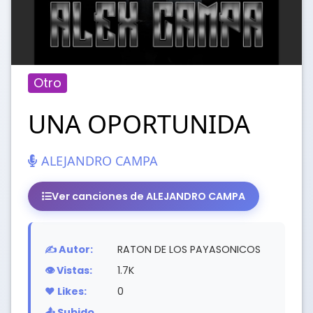
Otro
UNA OPORTUNIDA
ALEJANDRO CAMPA
Ver canciones de ALEJANDRO CAMPA
✍️ Autor:
RATON DE LOS PAYASONICOS
👁️ Vistas:
1.7K
❤️ Likes:
0
📤 Subido