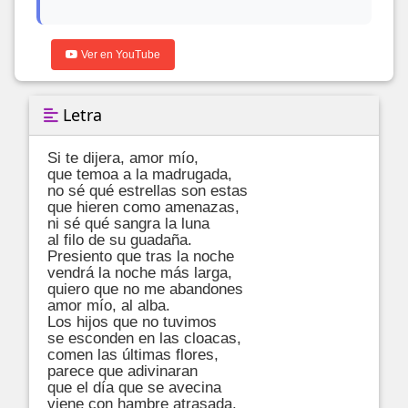
Ver en YouTube
Letra
Si te dijera, amor mío, 

que temoa a la madrugada, 

no sé qué estrellas son estas 

que hieren como amenazas, 

ni sé qué sangra la luna 

al filo de su guadaña. 

Presiento que tras la noche 

vendrá la noche más larga, 

quiero que no me abandones 

amor mío, al alba. 

Los hijos que no tuvimos 

se esconden en las cloacas, 

comen las últimas flores, 

parece que adivinaran 

que el día que se avecina 

viene con hambre atrasada. 
