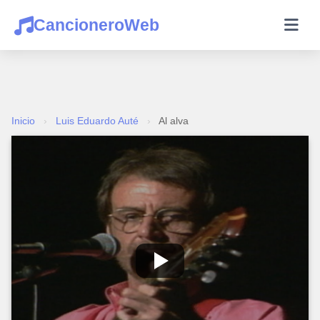
CancioneroWeb
Inicio
›
Luis Eduardo Auté
›
Al alva