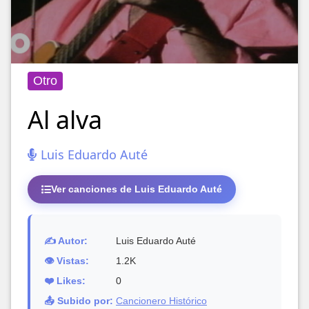
Otro
Al alva
Luis Eduardo Auté
Ver canciones de Luis Eduardo Auté
✍️ Autor:
Luis Eduardo Auté
👁️ Vistas:
1.2K
❤️ Likes:
0
📤 Subido por:
Cancionero Histórico