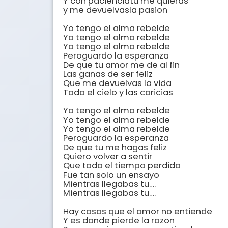
Y con pacienciatu me quieras 

y me devuelvasla pasion

Yo tengo el alma rebelde 

Yo tengo el alma rebelde 

Yo tengo el alma rebelde

Peroguardo la esperanza 

De que tu amor me de al fin 

Las ganas de ser feliz 

Que me devuelvas la vida 

Todo el cielo y las caricias 

Yo tengo el alma rebelde 

Yo tengo el alma rebelde 

Yo tengo el alma rebelde

Peroguardo la esperanza 

De que tu me hagas feliz 

Quiero volver a sentir 

Que todo el tiempo perdido 

Fue tan solo un ensayo 

Mientras llegabas tu….

Mientras llegabas tu….

Hay cosas que el amor no entiende 

Y es donde pierde la razon
