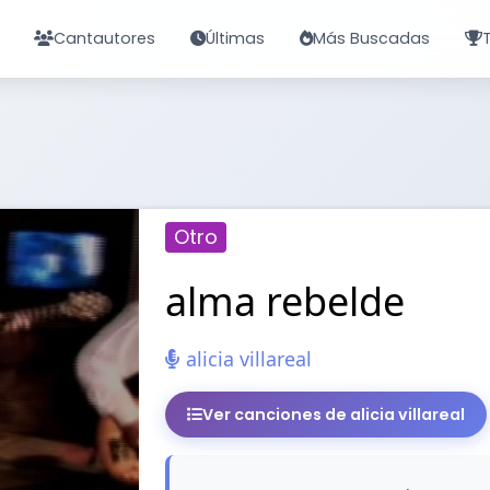
Cantautores
Últimas
Más Buscadas
Otro
alma rebelde
alicia villareal
Ver canciones de alicia villareal