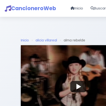
CancioneroWeb
Inicio
Buscar
Inicio
›
alicia villareal
›
alma rebelde