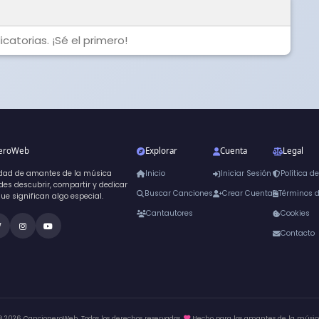
catorias. ¡Sé el primero!
neroWeb
Explorar
Cuenta
Legal
dad de amantes de la música
Inicio
Iniciar Sesión
Política d
es descubrir, compartir y dedicar
Buscar Canciones
Crear Cuenta
Términos 
que significan algo especial.
Cantautores
Cookies
Contacto
© 2026 CancioneroWeb. Todos los derechos reservados.
Hecho para los amantes de la músic