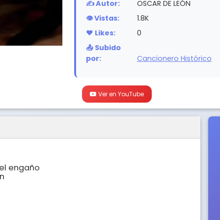
✍️ Autor:
OSCAR DE LEÓN
👁️ Vistas:
1.8K
❤️ Likes:
0
📤 Subido
por:
Cancionero Histórico
Ver en YouTube
el engaño

n
