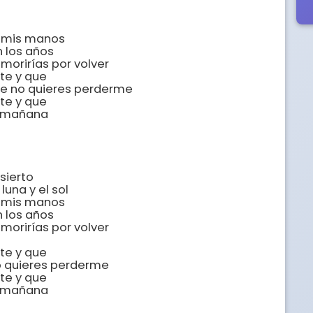


 mis manos 

 los años

morirías por volver

te y que 

ue no quieres perderme

te y que

 mañana 



ierto 

na y el sol 

 mis manos 

 los años

morirías por volver

te y que 

o quieres perderme

te y que 

 mañana
