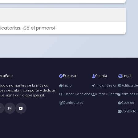
catorias. ¡Sé el primero!
neroWeb
Explorar
Cuenta
Legal
dad de amantes de la música
Inicio
Iniciar Sesión
Política d
es descubrir, compartir y dedicar
Buscar Canciones
Crear Cuenta
Términos 
que significan algo especial.
Cantautores
Cookies
Contacto