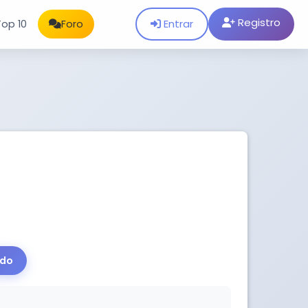
Registro
Entrar
Top 10
Foro
ido