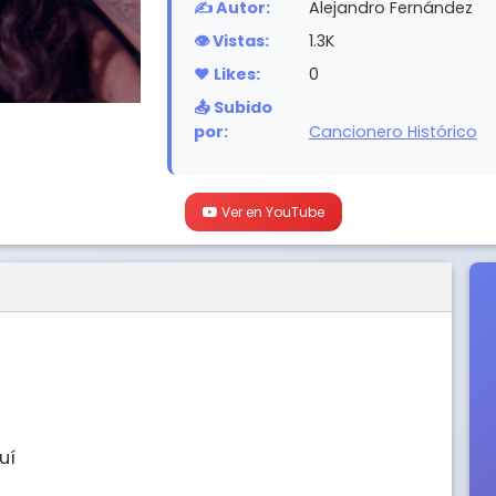
✍️ Autor:
Alejandro Fernández
👁️ Vistas:
1.3K
❤️ Likes:
0
📤 Subido
por:
Cancionero Histórico
Ver en YouTube
í 
