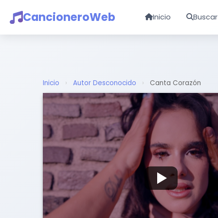
CancioneroWeb
Inicio
Buscar
Inicio
›
Autor Desconocido
›
Canta Corazón