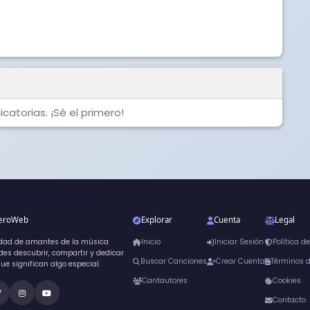
catorias. ¡Sé el primero!
neroWeb
Explorar
Cuenta
Legal
dad de amantes de la música
Inicio
Iniciar Sesión
Política d
es descubrir, compartir y dedicar
Buscar Canciones
Crear Cuenta
Términos 
que significan algo especial.
Cantautores
Cookies
Contacto