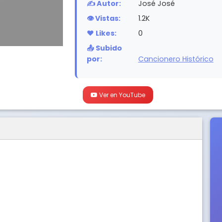
✍️ Autor:
José José
👁️ Vistas:
1.2K
❤️ Likes:
0
📤 Subido
por:
Cancionero Histórico
Ver en YouTube