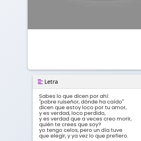
Letra
Sabes lo que dicen por ahí:

"pobre ruiseñor, dónde ha caído"

dicen que estoy loco por tu amor,

y es verdad, loco perdido,

y es verdad que a veces creo morir,

quién te crees que soy?

yo tengo celos, pero un día tuve 

que elegir, y ya vez lo que prefiero.
