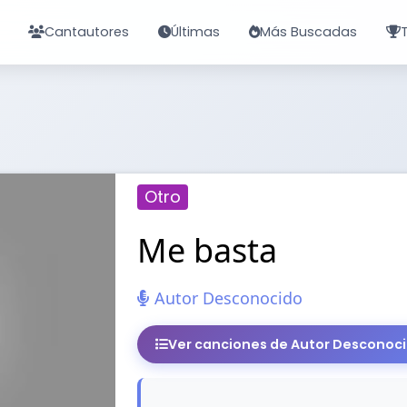
Cantautores
Últimas
Más Buscadas
Otro
Me basta
Autor Desconocido
Ver canciones de Autor Desconoc