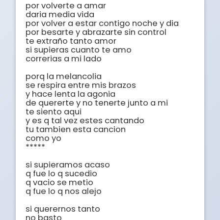
por volverte a amar 

daria media vida 

por volver a estar contigo noche y dia 

por besarte y abrazarte sin control 

te extraño tanto amor 

si supieras cuanto te amo 

correrias a mi lado 

porq la melancolia 

se respira entre mis brazos 

y hace lenta la agonia 

de quererte y no tenerte junto a mi 

te siento aqui 

y es q tal vez estes cantando 

tu tambien esta cancion 

como yo 

***** 

si supieramos acaso 

q fue lo q sucedio 

q vacio se metio 

q fue lo q nos alejo 

si querernos tanto 

no basto 
