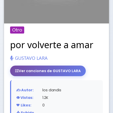
Otro
por volverte a amar
GUSTAVO LARA
Ver canciones de GUSTAVO LARA
✍️ Autor:
los dandis
👁️ Vistas:
1.2K
❤️ Likes:
0
📤 Subido