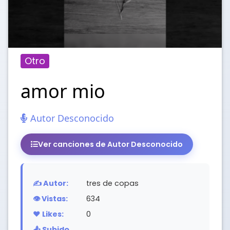
Otro
amor mio
Autor Desconocido
Ver canciones de Autor Desconocido
✍️ Autor:
tres de copas
👁️ Vistas:
634
❤️ Likes:
0
📤 Subido