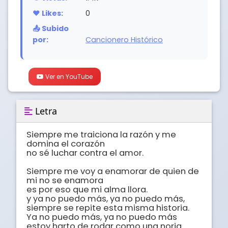
❤️ Likes:
0
📤 Subido
por:
Cancionero Histórico
Ver en YouTube
Letra
Siempre me traiciona la razón y me 
domina el corazón

no sé luchar contra el amor.

Siempre me voy a enamorar de quien de 
mi no se enamora

es por eso que mi alma llora. 

y ya no puedo más, ya no puedo más,

siempre se repite esta misma historia.

Ya no puedo más, ya no puedo más

estoy harto de rodar como una noria.
