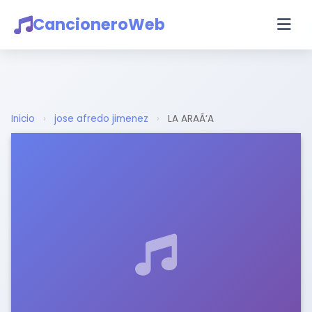
CancioneroWeb
Inicio
›
jose afredo jimenez
›
LA ARAÃ‘A