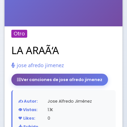
Otro
LA ARAÃ‘A
jose afredo jimenez
Ver canciones de jose afredo jimenez
✍️ Autor:
Jose Alfredo Jiménez
👁️ Vistas:
1.1K
❤️ Likes:
0
📤 Subido