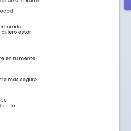
endo al mirarte 

edad 

amorado 

quiero estar 

re en tu mente 

me mas seguro 

as 

hunda 
