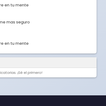
re en tu mente 

me mas seguro 

re en tu mente 

catorias. ¡Sé el primero!