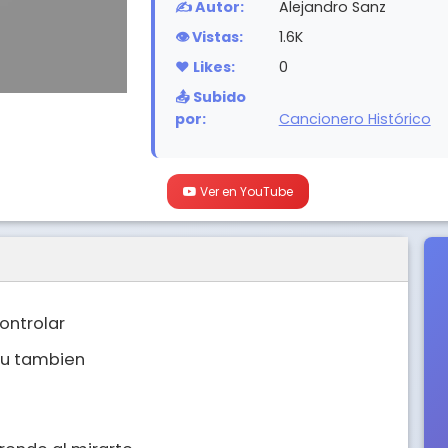
✍️ Autor:
Alejandro Sanz
👁️ Vistas:
1.6K
❤️ Likes:
0
📤 Subido
por:
Cancionero Histórico
Ver en YouTube
ntrolar 

u tambien 
