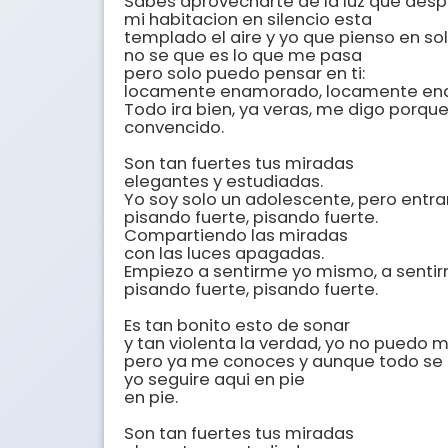
Sabes aprovecharte de la luz que despr
mi habitacion en silencio esta 

templado el aire y yo que pienso en sol
no se que es lo que me pasa 

pero solo puedo pensar en ti: 

locamente enamorado, locamente en
Todo ira bien, ya veras, me digo porque 
convencido. 

Son tan fuertes tus miradas 

elegantes y estudiadas. 

Yo soy solo un adolescente, pero entra
pisando fuerte, pisando fuerte. 

Compartiendo las miradas 

con las luces apagadas. 

Empiezo a sentirme yo mismo, a sentir
pisando fuerte, pisando fuerte. 

Es tan bonito esto de sonar 

y tan violenta la verdad, yo no puedo m
pero ya me conoces y aunque todo se 
yo seguire aqui en pie 

en pie. 

Son tan fuertes tus miradas 
