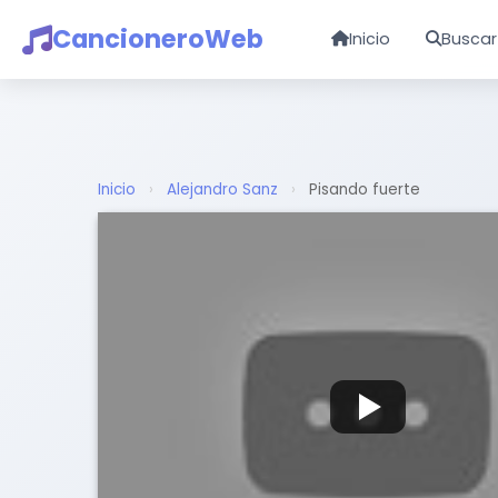
CancioneroWeb
Inicio
Buscar
Inicio
›
Alejandro Sanz
›
Pisando fuerte