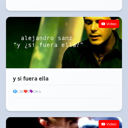
Video
y si fuera ella
1.2K
0
Otro
Video