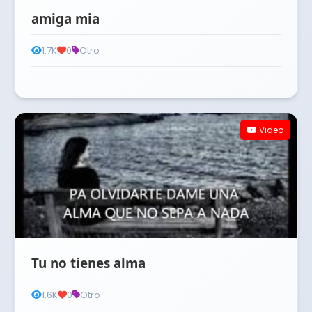
amiga mia
1.7K
0
Otro
Video
Tu no tienes alma
1.6K
0
Otro