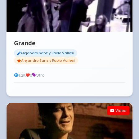
Grande
Alejandro Sanz y Paolo Vallesi
Alejandro Sanz y Paolo Vallesi
1.2K
0
Otro
Video