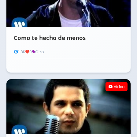
Como te hecho de menos
1.8K
0
Otro
Video