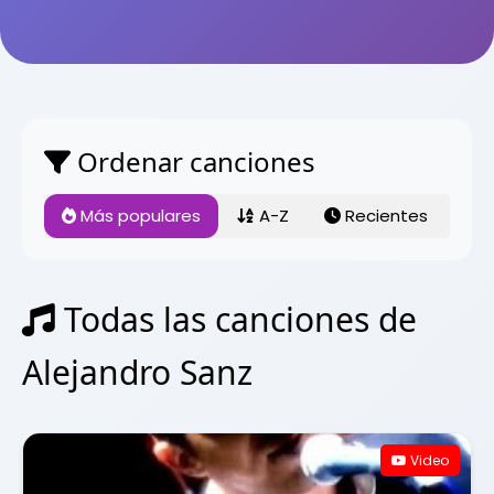
Ordenar canciones
Más populares
A-Z
Recientes
Todas las canciones de
Alejandro Sanz
Video