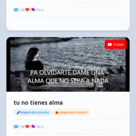
1.3K
0
Otro
Video
tu no tienes alma
alejandro ssanz
alejandro ssanz
1.3K
0
Otro