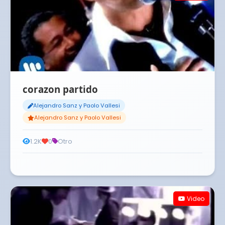
corazon partido
Alejandro Sanz y Paolo Vallesi
Alejandro Sanz y Paolo Vallesi
1.2K
0
Otro
Video