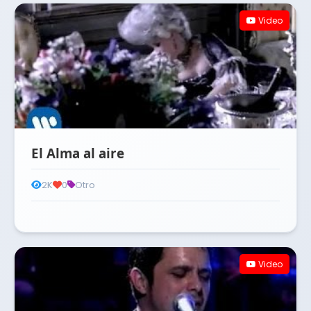
Video
El Alma al aire
2K
0
Otro
Video