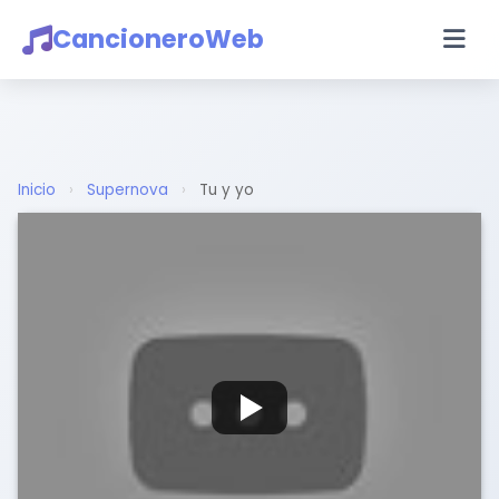
CancioneroWeb
Inicio
›
Supernova
›
Tu y yo