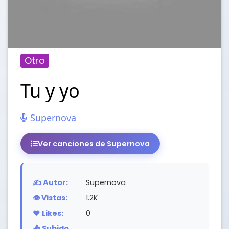
Otro
Tu y yo
Supernova
Ver canciones de Supernova
✍️ Autor:
Supernova
👁️ Vistas:
1.2K
❤️ Likes:
0
📤 Subido