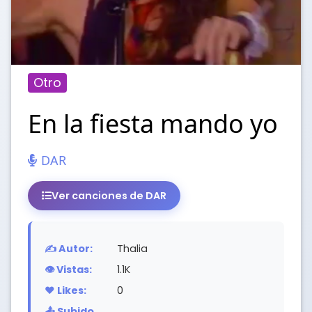
Otro
En la fiesta mando yo
DAR
Ver canciones de DAR
✍️ Autor:
Thalia
👁️ Vistas:
1.1K
❤️ Likes:
0
📤 Subido