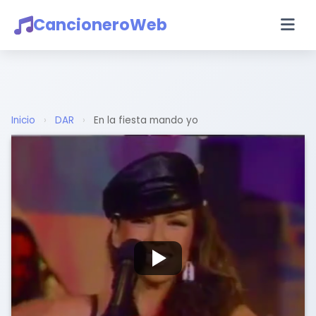
CancioneroWeb
Inicio
›
DAR
›
En la fiesta mando yo