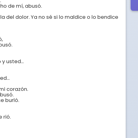


o de mí, abusó. 

del dolor. Ya no sé si lo maldice o lo bendice 
 

usó. 

 usted... 

... 

mi corazón. 

busó. 

 burló. 

rió. 


