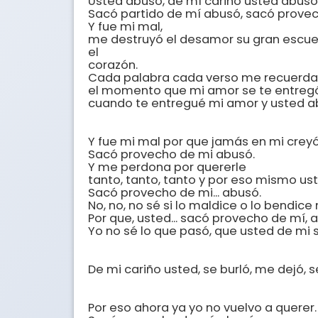
Usted abusó, de mí cariño usted abusó. 
Sacó partido de mí abusó, sacó provech
Y fue mi mal, 

me destruyó el desamor su gran escuela 
el

corazón. 

Cada palabra cada verso me recuerda

el momento que mi amor se te entregó,
cuando te entregué mi amor y usted ab
Y fue mi mal por que jamás en mi creyó y
Sacó provecho de mi abusó. 

Y me perdona por quererle 

tanto, tanto, tanto y por eso mismo usted
Sacó provecho de mi... abusó. 

No, no, no sé si lo maldice o lo bendice 
Por que, usted... sacó provecho de mí, a
Yo no sé lo que pasó, que usted de mi se
De mi cariño usted, se burló, me dejó, se 
Por eso ahora ya yo no vuelvo a querer. 