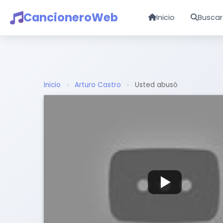
CancioneroWeb
Inicio
Buscar
Inicio
›
Arturo Castro
›
Usted abusó