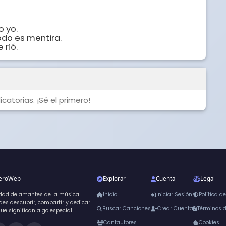
yo. 

do es mentira.

 rió.
catorias. ¡Sé el primero!
neroWeb
Explorar
Cuenta
Legal
dad de amantes de la música
Inicio
Iniciar Sesión
Política d
es descubrir, compartir y dedicar
Buscar Canciones
Crear Cuenta
Términos 
que significan algo especial.
Cantautores
Cookies