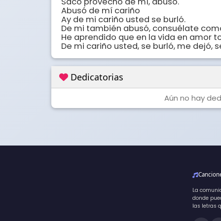
Sacó provecho de mí, abusó. 

Abusó de mí cariño 

Ay de mi cariño usted se burló.

De mi también abusó, consuélate como 
He aprendido que en la vida en amor to
De mi cariño usted, se burló, me dejó, se
Dedicatorias
Aún no hay dedi
Cancio
La comuni
donde pued
las letras 