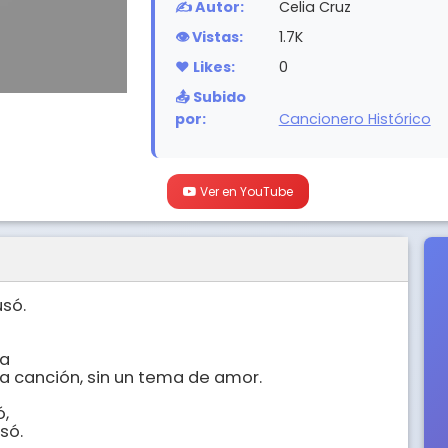
✍️ Autor:
Celia Cruz
👁️ Vistas:
1.7K
❤️ Likes:
0
📤 Subido
por:
Cancionero Histórico
Ver en YouTube
ó. 

a

 canción, sin un tema de amor.



 

ó. 
