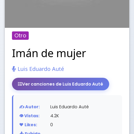
Otro
Imán de mujer
Luis Eduardo Auté
Ver canciones de Luis Eduardo Auté
✍️ Autor:
Luis Eduardo Auté
👁️ Vistas:
4.2K
❤️ Likes:
0
📤 Subido