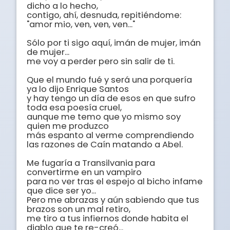
dicho a lo hecho, 

contigo, ahí, desnuda, repitiéndome: 
"amor mio, ven, ven, ven..." 

Sólo por ti sigo aquí, imán de mujer, imán 
de mujer... 

me voy a perder pero sin salir de ti. 

Que el mundo fué y será una porquería 
ya lo dijo Enrique Santos 

y hay tengo un día de esos en que sufro 
toda esa poesía cruel, 

aunque me temo que yo mismo soy 
quien me produzco 

más espanto al verme comprendiendo 
las razones de Caín matando a Abel. 

Me fugaría a Transilvania para 
convertirme en un vampiro 

para no ver tras el espejo al bicho infame 
que dice ser yo... 

Pero me abrazas y aún sabiendo que tus 
brazos son un mal retiro, 

me tiro a tus infiernos donde habita el 
diablo que te re-creó... 
