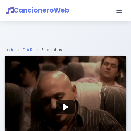
CancioneroWeb
Inicio
›
D.A.R.
›
El autobus