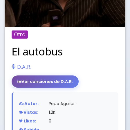
Otro
El autobus
D.A.R.
Ver canciones de D.A.R.
✍️ Autor:
Pepe Aguilar
👁️ Vistas:
1.2K
❤️ Likes:
0
📤 Subido