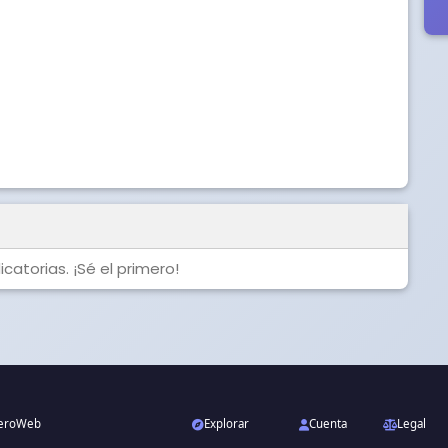
catorias. ¡Sé el primero!
neroWeb
Explorar
Cuenta
Legal