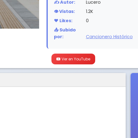
✍️ Autor:
Lucero
👁️ Vistas:
1.2K
❤️ Likes:
0
📤 Subido
por:
Cancionero Histórico
Ver en YouTube