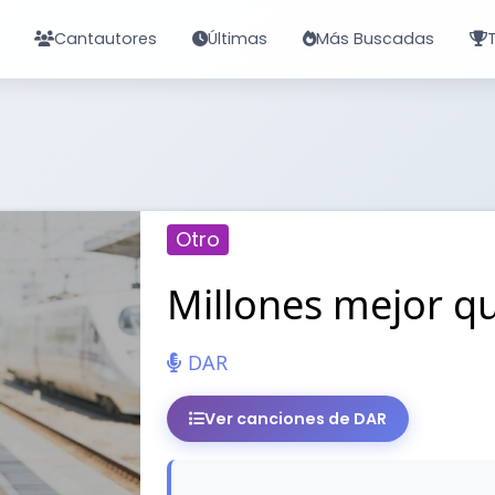
Cantautores
Últimas
Más Buscadas
Otro
Millones mejor qu
DAR
Ver canciones de DAR