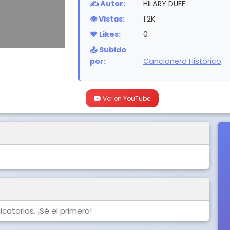
✍️ Autor:
HILARY DUFF
👁️ Vistas:
1.2K
❤️ Likes:
0
📤 Subido
por:
Cancionero Histórico
Ver en YouTube
catorias. ¡Sé el primero!