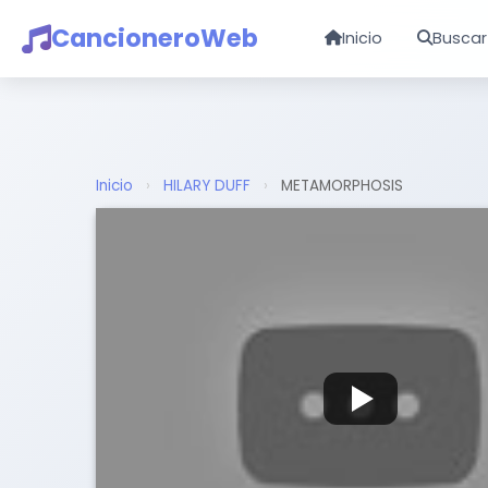
CancioneroWeb
Inicio
Buscar
Inicio
›
HILARY DUFF
›
METAMORPHOSIS